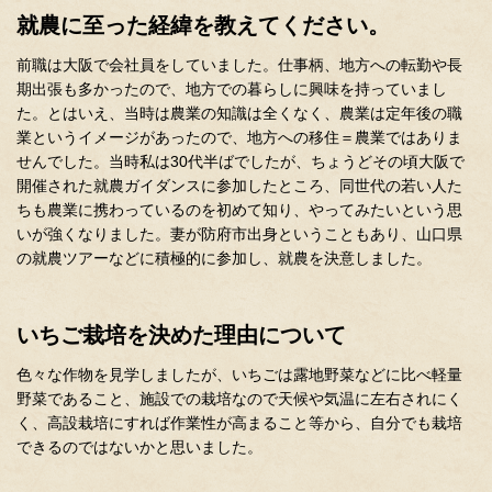
就農に至った経緯を教えてください。
前職は大阪で会社員をしていました。仕事柄、地方への転勤や長
期出張も多かったので、地方での暮らしに興味を持っていまし
た。とはいえ、当時は農業の知識は全くなく、農業は定年後の職
業というイメージがあったので、地方への移住＝農業ではありま
せんでした。当時私は30代半ばでしたが、ちょうどその頃大阪で
開催された就農ガイダンスに参加したところ、同世代の若い人た
ちも農業に携わっているのを初めて知り、やってみたいという思
いが強くなりました。妻が防府市出身ということもあり、山口県
の就農ツアーなどに積極的に参加し、就農を決意しました。
いちご栽培を決めた理由について
色々な作物を見学しましたが、いちごは露地野菜などに比べ軽量
野菜であること、施設での栽培なので天候や気温に左右されにく
く、高設栽培にすれば作業性が高まること等から、自分でも栽培
できるのではないかと思いました。