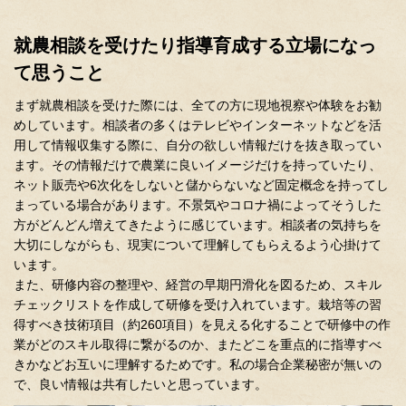
就農相談を受けたり指導育成する立場になっ
て思うこと
まず就農相談を受けた際には、全ての方に現地視察や体験をお勧
めしています。相談者の多くはテレビやインターネットなどを活
用して情報収集する際に、自分の欲しい情報だけを抜き取ってい
ます。その情報だけで農業に良いイメージだけを持っていたり、
ネット販売や6次化をしないと儲からないなど固定概念を持ってし
まっている場合があります。不景気やコロナ禍によってそうした
方がどんどん増えてきたように感じています。相談者の気持ちを
大切にしながらも、現実について理解してもらえるよう心掛けて
います。
また、研修内容の整理や、経営の早期円滑化を図るため、スキル
チェックリストを作成して研修を受け入れています。栽培等の習
得すべき技術項目（約260項目）を見える化することで研修中の作
業がどのスキル取得に繋がるのか、またどこを重点的に指導すべ
きかなどお互いに理解するためです。私の場合企業秘密が無いの
で、良い情報は共有したいと思っています。