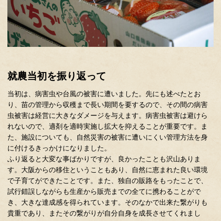
就農当初を振り返って
当初は、病害虫や台風の被害に遭いました。先にも述べたとお
り、苗の管理から収穫まで長い期間を要するので、その間の病害
虫被害は経営に大きなダメージを与えます。病害虫被害は避けら
れないので、適剤を適時実施し拡大を抑えることが重要です。ま
た、施設についても、自然災害の被害に遭いにくい管理方法を身
に付けるきっかけになりました。
ふり返ると大変な事ばかりですが、良かったことも沢山ありま
す。大阪からの移住ということもあり、自然に恵まれた良い環境
で子育てができたことです。また、独自の販路をもったことで、
試行錯誤しながらも生産から販売までの全てに携わることがで
き、大きな達成感を得られています。そのなかで出来た繋がりも
貴重であり、またその繋がりが自分自身を成長させてくれまし