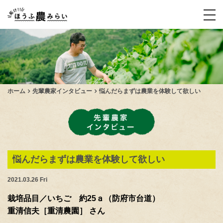
tog
ホーム
先輩農家インタビュー
悩んだらまずは農業を体験して欲しい
悩んだらまずは農業を体験して欲しい
2021.03.26 Fri
栽培品目／いちご 約25ａ（防府市台道）
重清信夫［重清農園］ さん